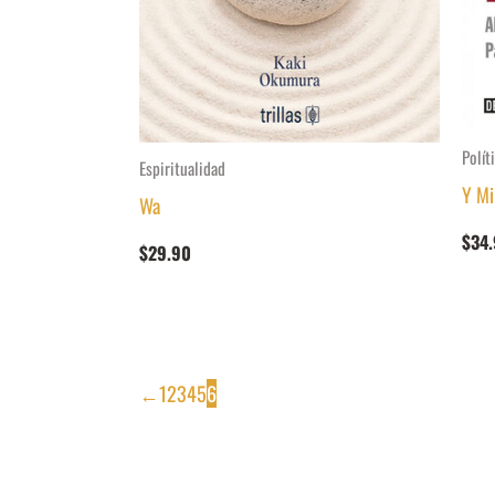
Polít
Espiritualidad
Y Mi
Wa
$
34
$
29.90
←
1
2
3
4
5
6