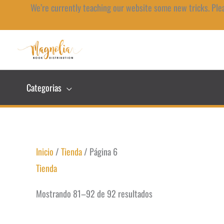
Ir
We’re currently teaching our website some new tricks. Ple
al
contenido
Categorias
Inicio
/
Tienda
/ Página 6
Tienda
Mostrando 81–92 de 92 resultados