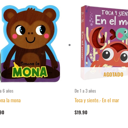
AGOTADO
a 6 años
De 1 a 3 años
na la mona
Toca y siente.- En el mar
90
$
19.90