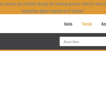
ase excuse any stumbles during the learning process. Nuestra web e
encuentras algún tropezón en el camino."
Inicio
Tienda
Ac
Búsqueda
de
productos