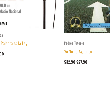
ica
 Palabra es la Ley
Padres Tutores
Ya No Te Aguanto
.90
El
El
$
32.90
$
27.90
precio
precio
original
actual
era:
es:
$32.90.
$27.90.