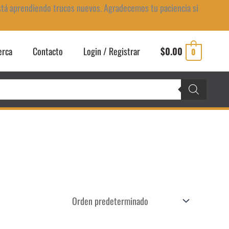
stá aprendiendo trucos nuevos. Agradecemos tu paciencia si
erca
Contacto
Login / Registrar
$
0.00
0