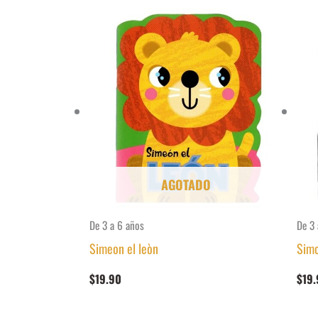
AGOTADO
De 3 a 6 años
De 3 
Simeon el leòn
Simo
$
19.90
$
19.