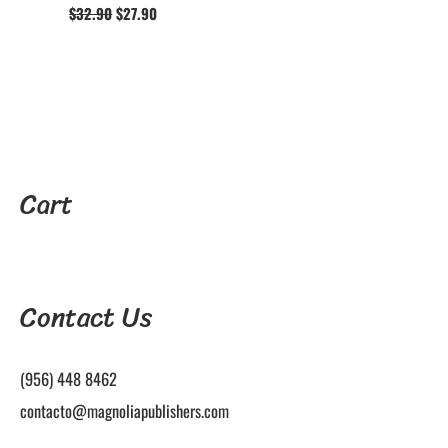
El
El
$
32.90
$
27.90
precio
precio
original
actual
era:
es:
$32.90.
$27.90.
Cart
Contact Us
(956) 448 8462
contacto@magnoliapublishers.com