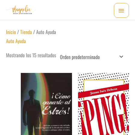
Ir
MEN
al
PRI
contenido
Inicio
/
Tienda
/ Auto Ayuda
Auto Ayuda
Mostrando los 15 resultados