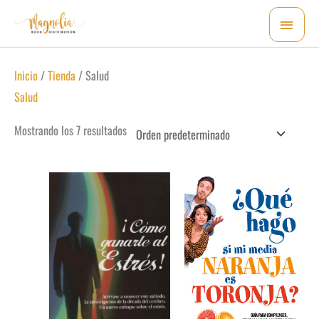
Ir
MEN
al
PRI
contenido
Inicio
/
Tienda
/ Salud
Salud
Mostrando los 7 resultados