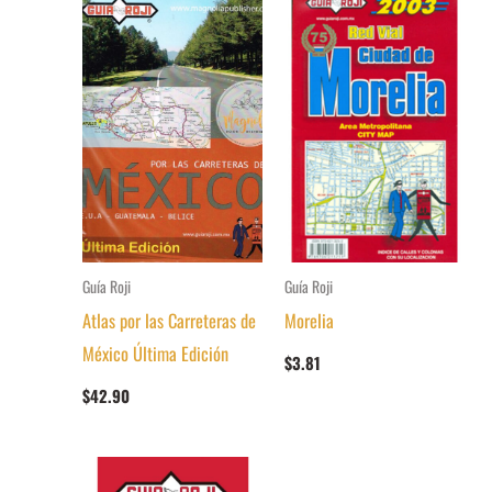
Guía Roji
Guía Roji
Atlas por las Carreteras de
Morelia
México Última Edición
$
3.81
$
42.90