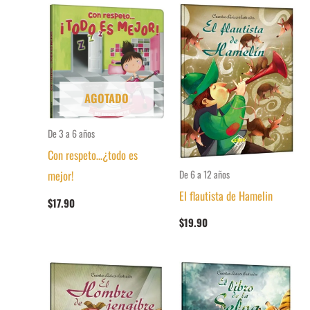
AGOTADO
De 3 a 6 años
Con respeto…¿todo es
De 6 a 12 años
mejor!
El flautista de Hamelin
$
17.90
$
19.90