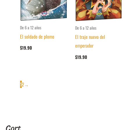
De 6 a 12 años
De 6 a 12 años
El soldado de plomo
El traje nuevo del
emperador
$
19.90
$
19.90
1
2
→
Cart