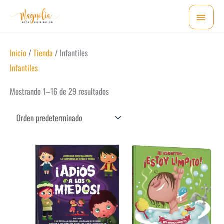
Ir
MEN
al
PRI
contenido
Inicio
/
Tienda
/ Infantiles
Infantiles
Mostrando 1–16 de 29 resultados