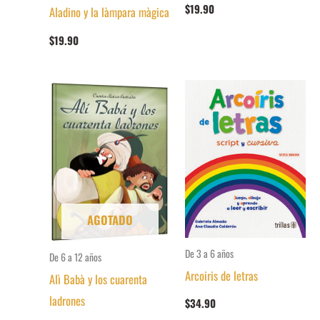
$
19.90
Aladino y la làmpara màgica
$
19.90
AGOTADO
De 3 a 6 años
De 6 a 12 años
Arcoiris de letras
Alì Babà y los cuarenta
ladrones
$
34.90