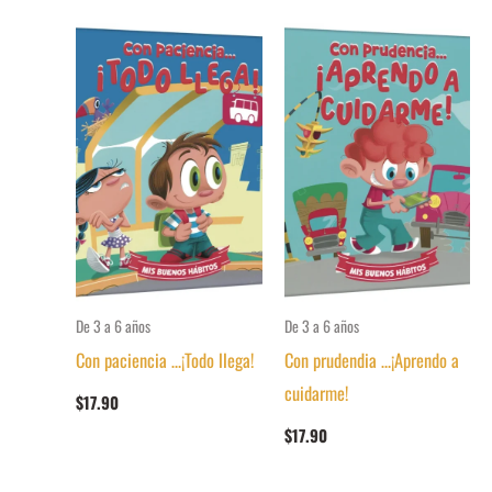
De 3 a 6 años
De 3 a 6 años
Con paciencia …¡Todo llega!
Con prudendia …¡Aprendo a
cuidarme!
$
17.90
$
17.90