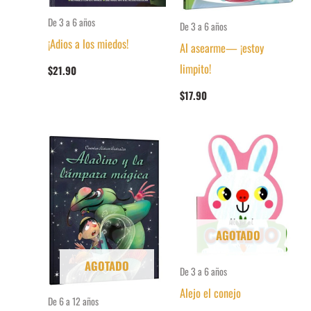
De 3 a 6 años
De 3 a 6 años
¡Adios a los miedos!
Al asearme— ¡estoy
limpito!
$
21.90
$
17.90
AGOTADO
AGOTADO
De 3 a 6 años
Alejo el conejo
De 6 a 12 años