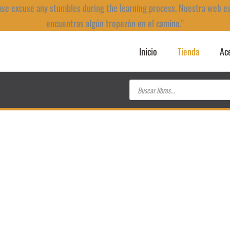
ase excuse any stumbles during the learning process. Nuestra web e
encuentras algún tropezón en el camino."
Inicio
Tienda
Ac
Búsqueda
de
productos