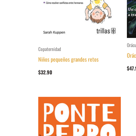
Orác
Copaternidad
Orác
Niños pequeños grandes retos
$
47.
$
32.90