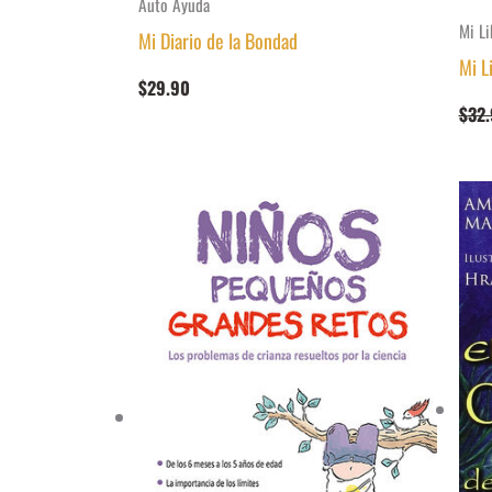
Auto Ayuda
Mi Li
Mi Diario de la Bondad
Mi L
$
29.90
$
32