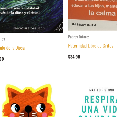
Padres Tutores
ulos
Paternidad Libre de Gritos
ulo de la Diosa
$
34.90
90