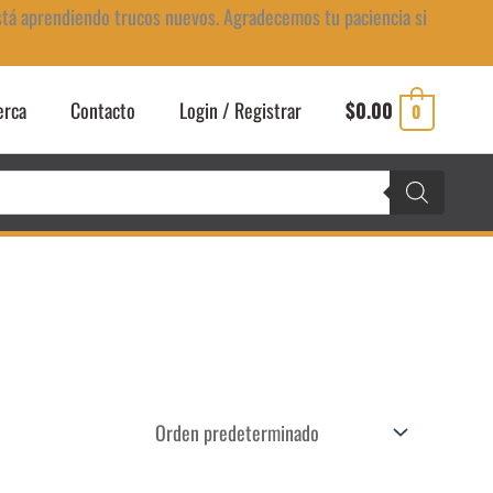
stá aprendiendo trucos nuevos. Agradecemos tu paciencia si
erca
Contacto
Login / Registrar
$
0.00
0