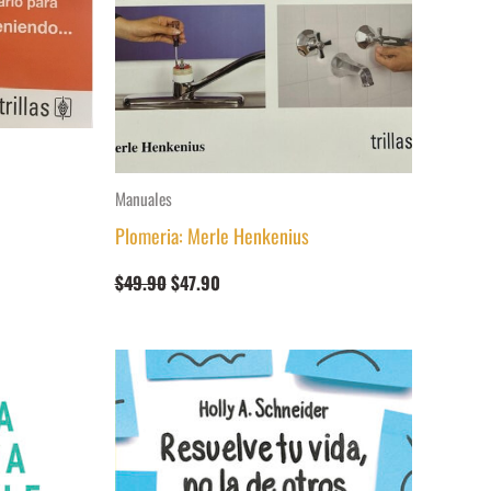
Manuales
Plomeria: Merle Henkenius
El
El
$
49.90
$
47.90
precio
precio
original
actual
era:
es:
$49.90.
$47.90.