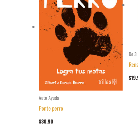
De 3 
Rena
$
19.
Auto Ayuda
Ponte perro
$
30.90