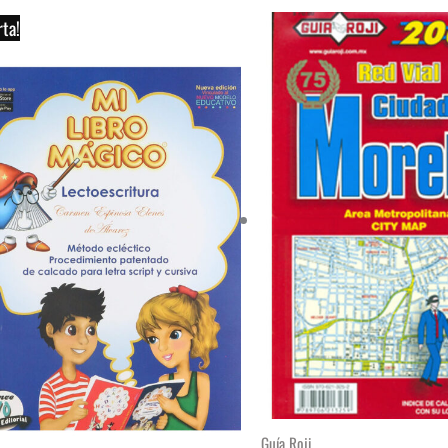
rta!
Guía Roji