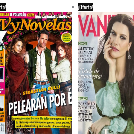
rta!
¡Oferta!