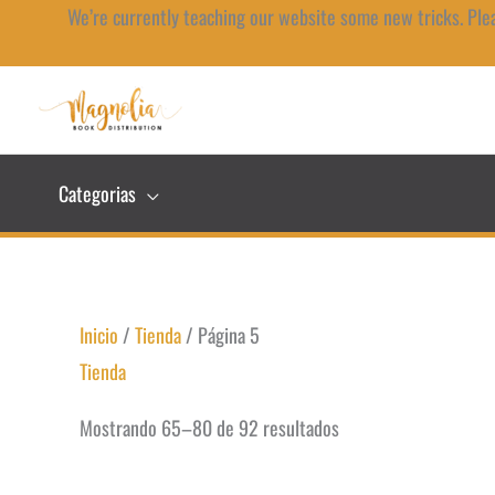
Ir
We’re currently teaching our website some new tricks. Ple
al
contenido
Categorias
Inicio
/
Tienda
/ Página 5
Tienda
Mostrando 65–80 de 92 resultados