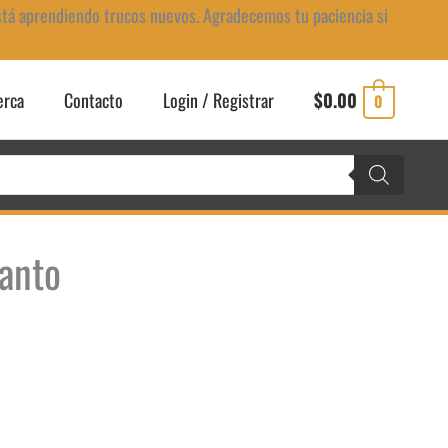
stá aprendiendo trucos nuevos. Agradecemos tu paciencia si
erca
Contacto
Login / Registrar
$
0.00
0
anto