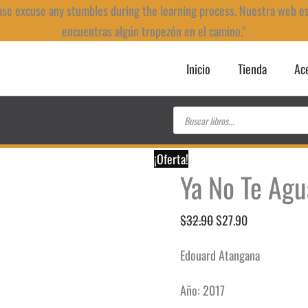
ase excuse any stumbles during the learning process. Nuestra web e
encuentras algún tropezón en el camino."
Inicio
Tienda
Ac
Búsqueda
de
productos
¡Oferta!
Ya No Te Agu
El
El
$
32.90
$
27.90
precio
precio
Edouard Atangana
original
actual
era:
es:
Año: 2017