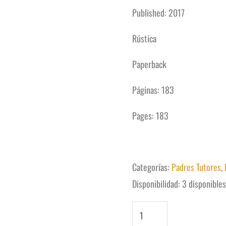
$32.90.
$27.90.
Published: 2017
Rústica
Paperback
Páginas: 183
Pages: 183
Categorías:
Padres Tutores
,
Disponibilidad:
3 disponible
Ya
No