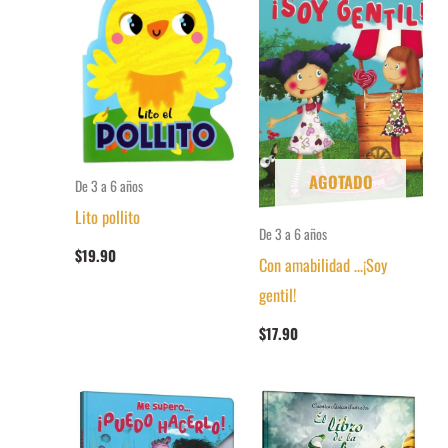
AGOTADO
De 3 a 6 años
Lito pollito
De 3 a 6 años
$
19.90
Con amabilidad …¡Soy
gentil!
$
17.90