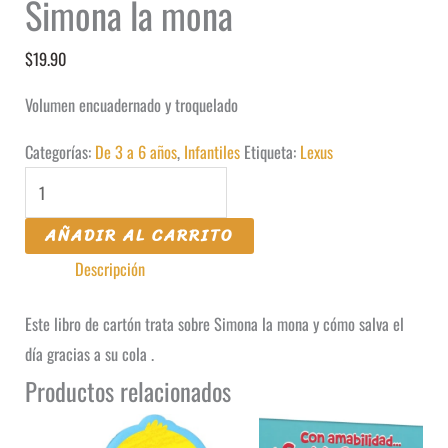
Simona la mona
$
19.90
Volumen encuadernado y troquelado
Categorías:
De 3 a 6 años
,
Infantiles
Etiqueta:
Lexus
Simona
la
AÑADIR AL CARRITO
mona
Descripción
cantidad
Este libro de cartón trata sobre Simona la mona y cómo salva el
día gracias a su cola .
Productos relacionados