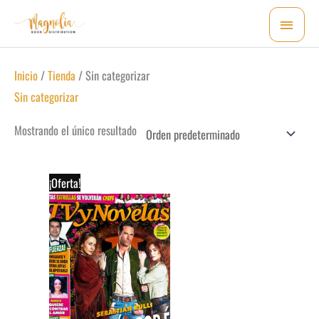
Ir
MEN
al
PRI
contenido
Inicio
/
Tienda
/ Sin categorizar
Sin categorizar
Mostrando el único resultado
¡Oferta!