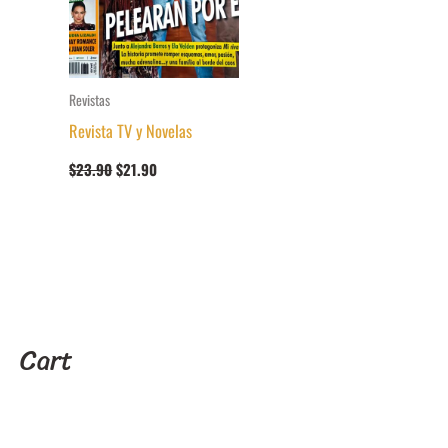
Revistas
Revista TV y Novelas
El
El
$
23.90
$
21.90
precio
precio
original
actual
era:
es:
$23.90.
$21.90.
Cart