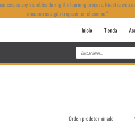
ase excuse any stumbles during the learning process. Nuestra web e
encuentras algún tropezón en el camino."
Inicio
Tienda
Ac
Búsqueda
de
productos