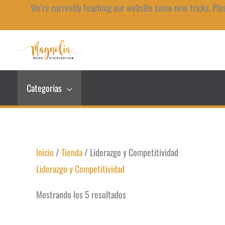
Ir
We’re currently teaching our website some new tricks. Ple
al
contenido
Categorias
Inicio
/
Tienda
/ Liderazgo y Competitividad
Liderazgo y Competitividad
Mostrando los 5 resultados