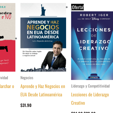
¡Oferta!
ividad
Negocios
archar o
Aprende y Haz Negocios en
Liderazgo y Competitividad
EUA Desde Latinoamérica
Lecciones de Liderazgo
Creativo
$
31.90
El
El