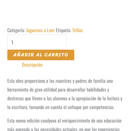
Categoría:
Juguemos a Leer
Etiqueta:
Trillas
Juguemos
a
AÑADIR AL CARRITO
Leer
Descripción
y
Escribir
Esta obra proporciona a los maestros y padres de familia una
Script
herramienta de gran utilidad para desarrollar habilidades y
cantidad
destrezas que lleven a los alumnos a la apropiación de la lectura y
la escritura, tomando en cuenta el enfoque por competencias.
Esta nueva edición coadyuva al enriquecimiento de una educación
más apegada a las necesidades actuales, en que las experiencias