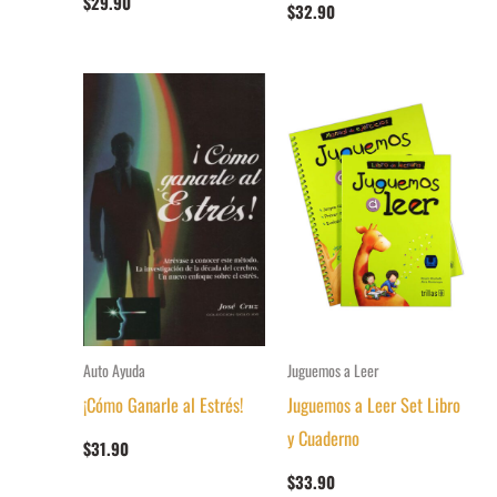
$
29.90
$
32.90
Auto Ayuda
Juguemos a Leer
¡Cómo Ganarle al Estrés!
Juguemos a Leer Set Libro
y Cuaderno
$
31.90
$
33.90