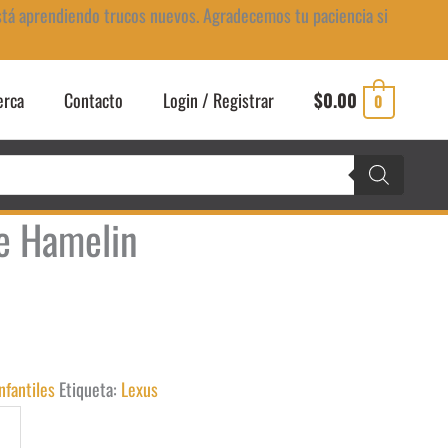
stá aprendiendo trucos nuevos. Agradecemos tu paciencia si
erca
Contacto
Login / Registrar
$
0.00
0
de Hamelin
Infantiles
Etiqueta:
Lexus