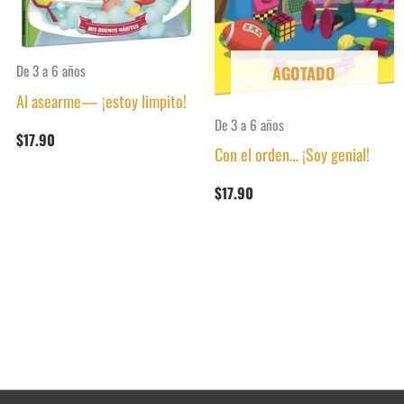
De 3 a 6 años
AGOTADO
Al asearme— ¡estoy limpito!
De 3 a 6 años
$
17.90
Con el orden… ¡Soy genial!
$
17.90