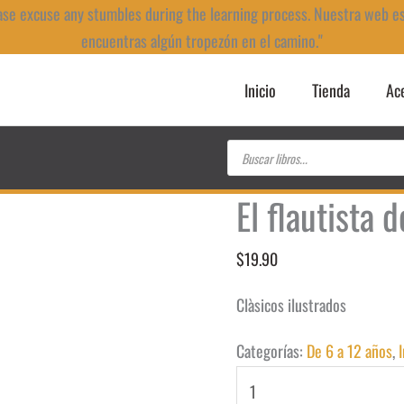
ase excuse any stumbles during the learning process. Nuestra web e
encuentras algún tropezón en el camino."
Inicio
Tienda
Ac
Búsqueda
de
productos
El flautista 
$
19.90
Clàsicos ilustrados
Categorías:
De 6 a 12 años
,
El