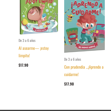
De 3 a 6 años
Al asearme— ¡estoy
limpito!
De 3 a 6 años
$
17.90
Con prudendia …¡Aprendo a
cuidarme!
$
17.90