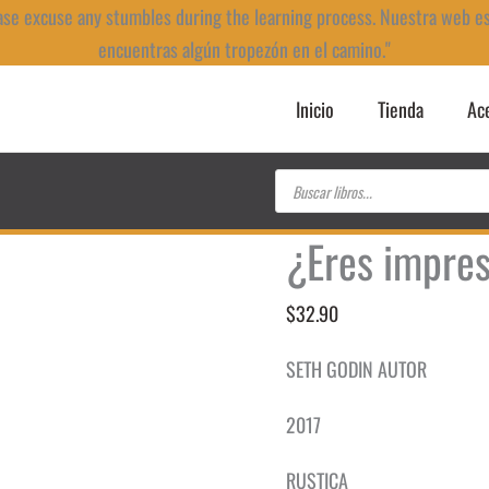
ase excuse any stumbles during the learning process. Nuestra web e
encuentras algún tropezón en el camino."
Inicio
Tienda
Ac
Búsqueda
de
productos
¿Eres impres
$
32.90
SETH GODIN AUTOR
2017
RUSTICA