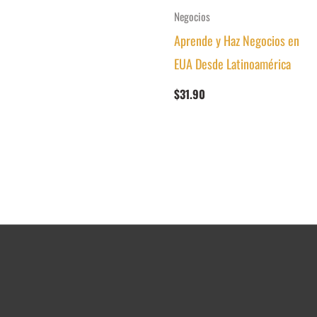
Negocios
Aprende y Haz Negocios en
EUA Desde Latinoamérica
$
31.90