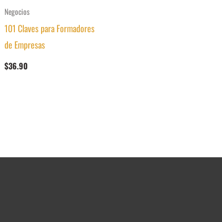
Negocios
101 Claves para Formadores
de Empresas
$
36.90