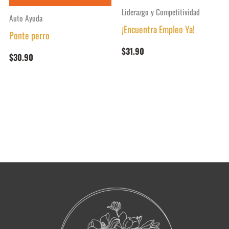
Liderazgo y Competitividad
Auto Ayuda
¡Encuentra Empleo Ya!
Ponte perro
$
31.90
$
30.90