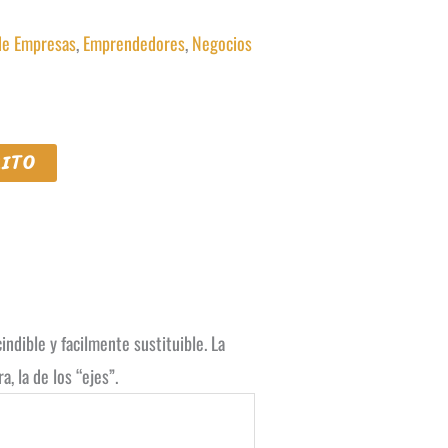
de Empresas
,
Emprendedores
,
Negocios
RITO
ndible y facilmente sustituible. La
, la de los “ejes”.