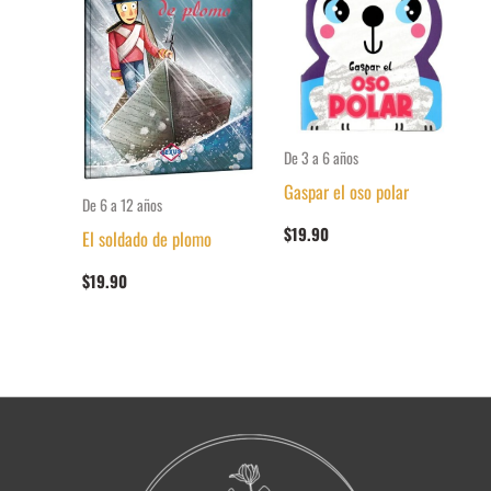
De 3 a 6 años
Gaspar el oso polar
De 6 a 12 años
$
19.90
El soldado de plomo
$
19.90