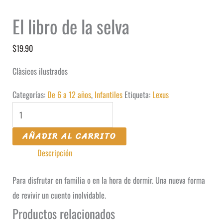
El libro de la selva
$
19.90
Clàsicos ilustrados
Categorías:
De 6 a 12 años
,
Infantiles
Etiqueta:
Lexus
El
libro
AÑADIR AL CARRITO
de
Descripción
la
selva
Para disfrutar en familia o en la hora de dormir. Una nueva forma
cantidad
de revivir un cuento inolvidable.
Productos relacionados