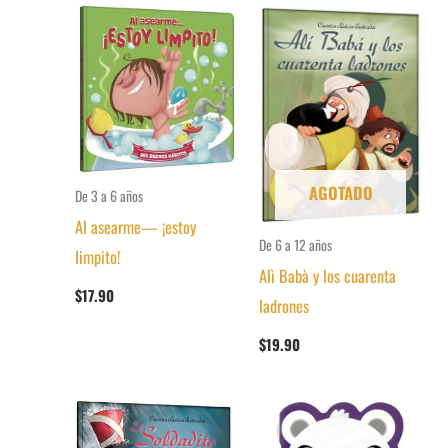
AGOTADO
De 3 a 6 años
Al asearme— ¡estoy
De 6 a 12 años
limpito!
Alì Babà y los cuarenta
$
17.90
ladrones
$
19.90