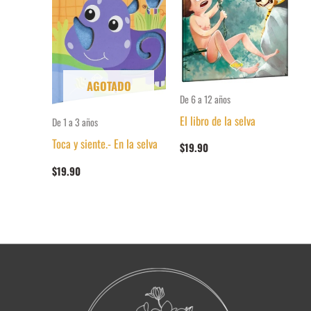
AGOTADO
De 6 a 12 años
El libro de la selva
De 1 a 3 años
Toca y siente.- En la selva
$
19.90
$
19.90