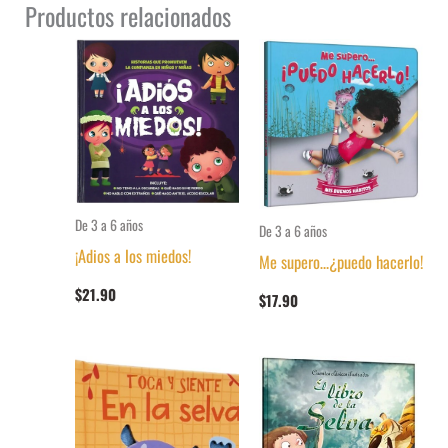
Productos relacionados
De 3 a 6 años
De 3 a 6 años
¡Adios a los miedos!
Me supero…¿puedo hacerlo!
$
21.90
$
17.90