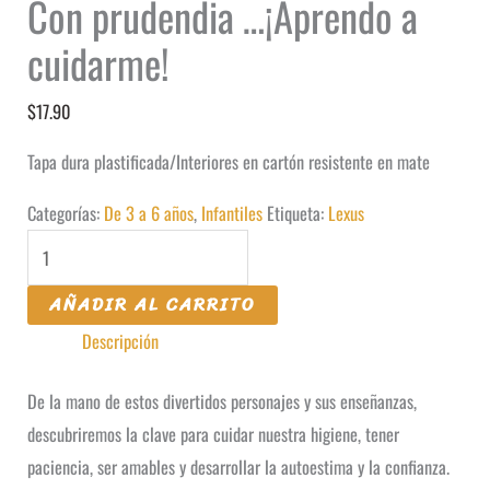
Con prudendia …¡Aprendo a
cuidarme!
$
17.90
Tapa dura plastificada/Interiores en cartón resistente en mate
Categorías:
De 3 a 6 años
,
Infantiles
Etiqueta:
Lexus
Con
prudendia
AÑADIR AL CARRITO
...
Descripción
¡Aprendo
a
De la mano de estos divertidos personajes y sus enseñanzas,
cuidarme!
descubriremos la clave para cuidar nuestra higiene, tener
cantidad
paciencia, ser amables y desarrollar la autoestima y la confianza.