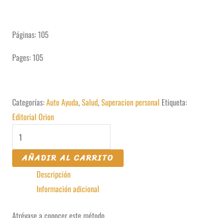
Páginas: 105
Pages: 105
Categorías:
Auto Ayuda
,
Salud
,
Superacion personal
Etiqueta:
Editorial Orion
¡Cómo
Ganarle
AÑADIR AL CARRITO
al
Descripción
Estrés!
Información adicional
cantidad
Atrévase a conocer este método.