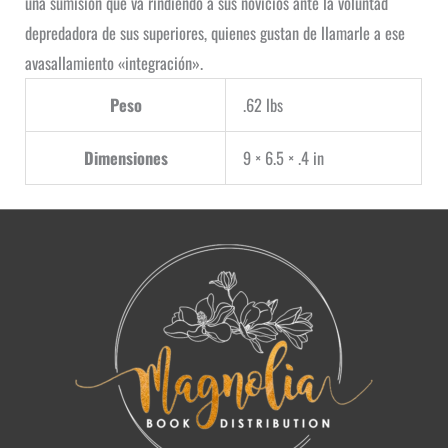
una sumisión que va rindiendo a sus novicios ante la voluntad
depredadora de sus superiores, quienes gustan de llamarle a ese
avasallamiento «integración».
Peso
.62 lbs
Dimensiones
9 × 6.5 × .4 in