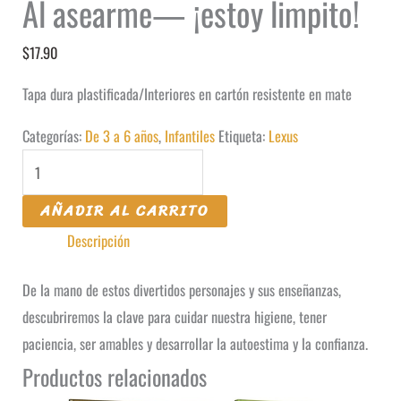
Al asearme— ¡estoy limpito!
$
17.90
Tapa dura plastificada/Interiores en cartón resistente en mate
Categorías:
De 3 a 6 años
,
Infantiles
Etiqueta:
Lexus
Al
asearme-
AÑADIR AL CARRITO
-
Descripción
-
¡estoy
De la mano de estos divertidos personajes y sus enseñanzas,
limpito!
descubriremos la clave para cuidar nuestra higiene, tener
cantidad
paciencia, ser amables y desarrollar la autoestima y la confianza.
Productos relacionados