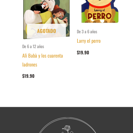
AGOTADO
De 3 a 6 años
Larry el perro
De 6 a 12 años
$
19.90
Alì Babà y los cuarenta
ladrones
$
19.90