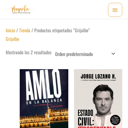
Ir
MEN
al
PRI
contenido
Inicio
/
Tienda
/ Productos etiquetados “Grijalbo”
Grijalbo
Mostrando los 2 resultados