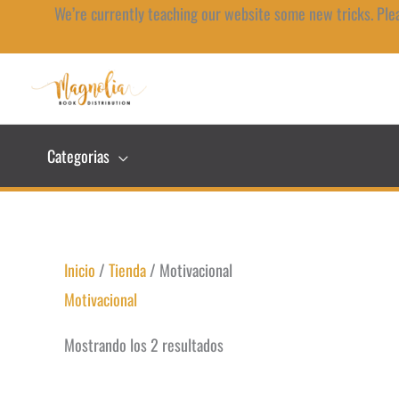
Ir
We’re currently teaching our website some new tricks. Ple
al
contenido
Categorias
Inicio
/
Tienda
/ Motivacional
Motivacional
Mostrando los 2 resultados