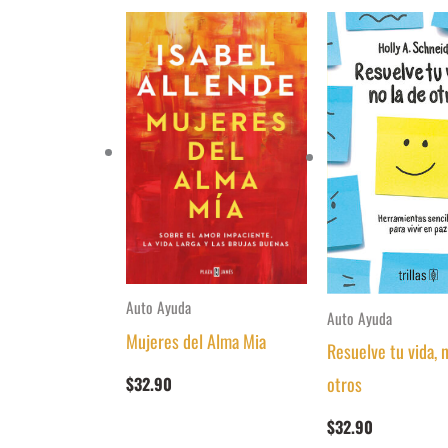
Auto Ayuda
Auto Ayuda
Mujeres del Alma Mia
Resuelve tu vida, n
otros
$
32.90
$
32.90