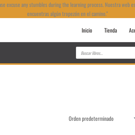
ase excuse any stumbles during the learning process. Nuestra web e
encuentras algún tropezón en el camino."
Inicio
Tienda
Ac
Búsqueda
de
productos